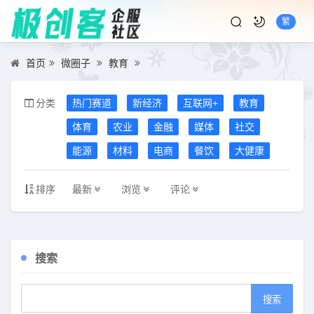
繁
首页
微圈子
教育
分类
热门赛道
新经济
互联网+
教育
体育
农业
金融
媒体
社交
能源
材料
电商
餐饮
大健康
排序
最新
浏览
评论
搜索