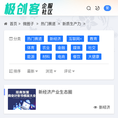
繁
首页
微圈子
热门赛道
新质生产力
分类
热门赛道
新经济
互联网+
教育
体育
农业
金融
媒体
社交
能源
材料
电商
餐饮
大健康
排序
最新
浏览
评论
新经济产业生态圈
新经济