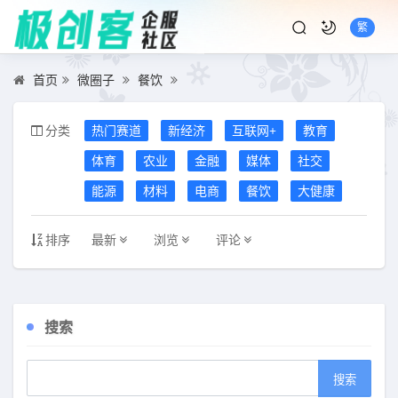
繁
首页
微圈子
餐饮
分类
热门赛道
新经济
互联网+
教育
体育
农业
金融
媒体
社交
能源
材料
电商
餐饮
大健康
排序
最新
浏览
评论
搜索