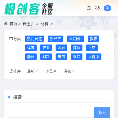
繁
首页
微圈子
材料
分类
热门赛道
新经济
互联网+
教育
体育
农业
金融
媒体
社交
能源
材料
电商
餐饮
大健康
排序
最新
浏览
评论
搜索